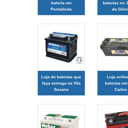
bateria em
baterias no 
Pontalinda
da Glóri
Loja de baterias que
Loja onlin
faça entrega na Vila
baterias em
Susana
Carlos