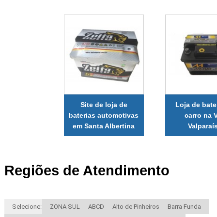
Site de loja de
Loja de bate
baterias automotivas
carro na V
em Santa Albertina
Valparaí
Regiões de Atendimento
Selecione:
ZONA SUL
ABCD
Alto de Pinheiros
Barra Funda