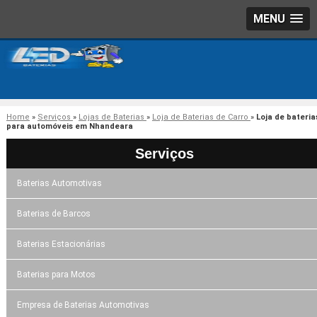
MENU
Home
»
Serviços
»
Lojas de Baterias
»
Loja de Baterias de Carro
»
Loja de bateria
para automóveis em Nhandeara
Serviços
Baterias Automotivas
Baterias de Barcos
Baterias Estacionárias
Baterias para Motos
Empresa de Baterias Automotivas