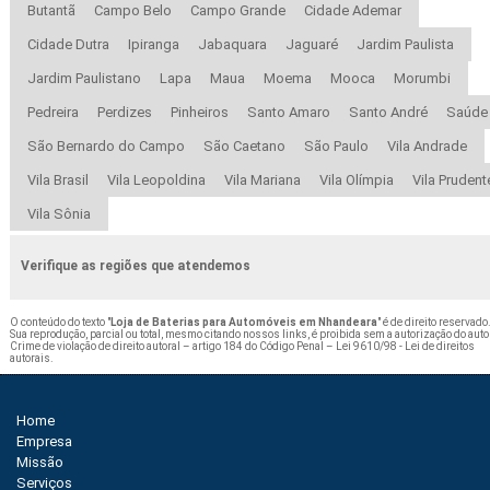
Butantã
Campo Belo
Campo Grande
Cidade Ademar
Cidade Dutra
Ipiranga
Jabaquara
Jaguaré
Jardim Paulista
Jardim Paulistano
Lapa
Maua
Moema
Mooca
Morumbi
Pedreira
Perdizes
Pinheiros
Santo Amaro
Santo André
Saúde
São Bernardo do Campo
São Caetano
São Paulo
Vila Andrade
Vila Brasil
Vila Leopoldina
Vila Mariana
Vila Olímpia
Vila Prudent
Vila Sônia
Verifique as regiões que atendemos
O conteúdo do texto "
Loja de Baterias para Automóveis em Nhandeara
" é de direito reservado
Sua reprodução, parcial ou total, mesmo citando nossos links, é proibida sem a autorização do auto
Crime de violação de direito autoral – artigo 184 do Código Penal –
Lei 9610/98 - Lei de direitos
autorais
.
Home
Empresa
Missão
Serviços