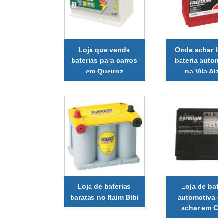
Loja que vende
Onde achar l
baterias para carros
bateria auto
em Queiroz
na Vila Al
Loja de baterias
Loja de bat
baratas no Itaim Bibi
automotiva
achar em C